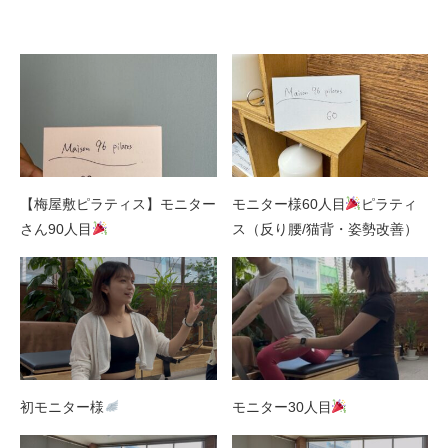
関連記事
【梅屋敷ピラティス】モニター
モニター様60人目
ピラティ
さん90人目
ス（反り腰/猫背・姿勢改善）
初モニター様
モニター30人目