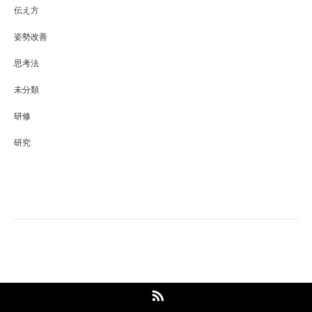
伝え方
姿勢改善
思考法
未分類
研修
研究
Maison96pilates 梅屋敷店
RSS