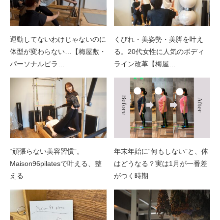
運動してないわけじゃないのに
くびれ・美姿勢・美脚を叶え
体型が変わらない…【梅屋敷・
る。20代女性に人気のボディ
パーソナルピラ…
ライン改革【梅屋…
“頑張らない美容習慣”。
年末年始に“何もしない”と、体
Maison96pilatesで叶える、整
はどうなる？実は1月が一番差
える…
がつく時期